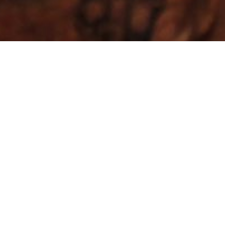
En el corazón termal de
Ourense
Casa das Coias
está en Reza, a orillas del río Miño y a
10 minutos de Ourense, cerca de la zona termal de
Outariz.
Ideal para una escapada en Galicia, ofrece todas
las comodidades para relajarte junto a la chimenea o
disfrutar del sonido del río en su jardín.
Fácil
acceso en coche y transporte urbano, con conexión
rápida a la autovía.