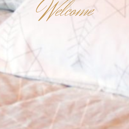
W
elcome