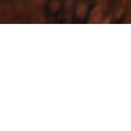
En el corazón termal de
Ourense
Casa das Coias
está en Reza, a orillas del río Miño y a
10 minutos de Ourense, cerca de la zona termal de
Outariz.
Ideal para una escapada en Galicia, ofrece todas
las comodidades para relajarte junto a la chimenea o
disfrutar del sonido del río en su jardín.
Fácil
acceso en coche y transporte urbano, con conexión
rápida a la autovía.