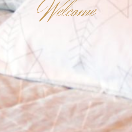
W
elcome