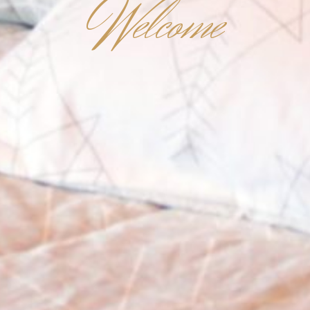
W
elcome