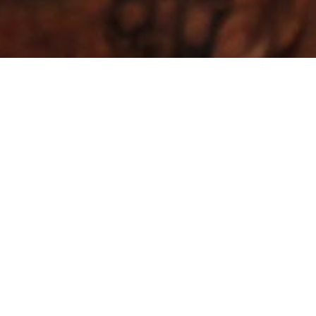
En el corazón termal de
Ourense
Casa das Coias
está en Reza, a orillas del río Miño y a
10 minutos de Ourense, cerca de la zona termal de
Outariz.
Ideal para una escapada en Galicia, ofrece todas
las comodidades para relajarte junto a la chimenea o
disfrutar del sonido del río en su jardín.
Fácil
acceso en coche y transporte urbano, con conexión
rápida a la autovía.