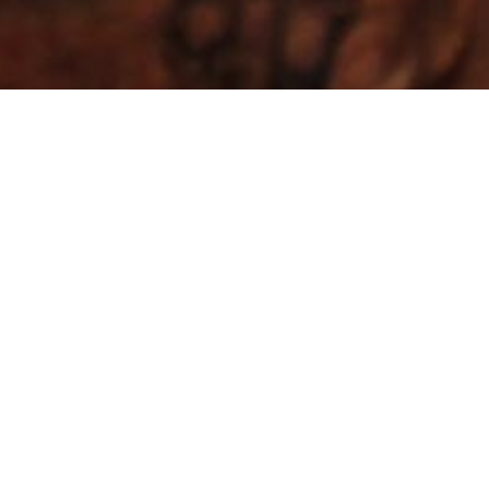
En el corazón termal de
Ourense
Casa das Coias
está en Reza, a orillas del río Miño y a
10 minutos de Ourense, cerca de la zona termal de
Outariz.
Ideal para una escapada en Galicia, ofrece todas
las comodidades para relajarte junto a la chimenea o
disfrutar del sonido del río en su jardín.
Fácil
acceso en coche y transporte urbano, con conexión
rápida a la autovía.