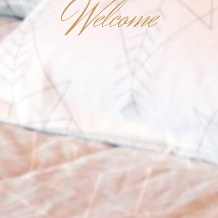
W
elcome