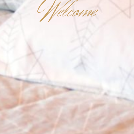
W
elcome