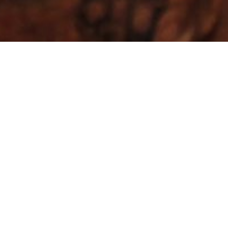
En el corazón termal de
Ourense
Casa das Coias
está en Reza, a orillas del río Miño y a
10 minutos de Ourense, cerca de la zona termal de
Outariz.
Ideal para una escapada en Galicia, ofrece todas
las comodidades para relajarte junto a la chimenea o
disfrutar del sonido del río en su jardín.
Fácil
acceso en coche y transporte urbano, con conexión
rápida a la autovía.