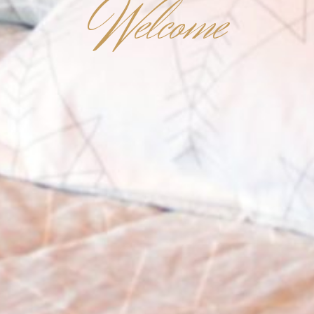
W
elcome