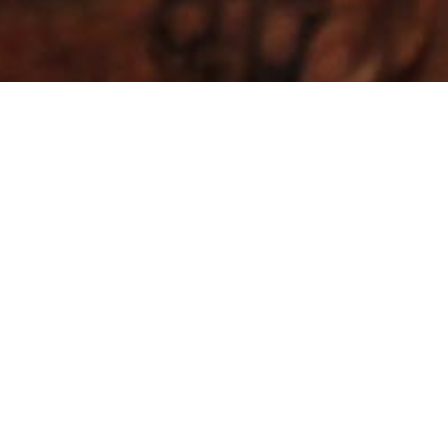
En el corazón termal de
Ourense
Casa das Coias
está en Reza, a orillas del río Miño y a
10 minutos de Ourense, cerca de la zona termal de
Outariz.
Ideal para una escapada en Galicia, ofrece todas
las comodidades para relajarte junto a la chimenea o
disfrutar del sonido del río en su jardín.
Fácil
acceso en coche y transporte urbano, con conexión
rápida a la autovía.